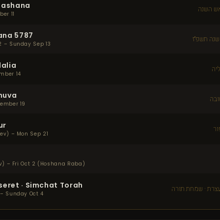
 Hashana
ש השנה
ber 11
ana 5787
נה תשפ״ז
2 – Sunday Sep 13
alia
ליה
mber 14
huva
ובה
tember 19
ur
ור
ev) – Mon Sep 21
ev) – Fri Oct 2 (Hoshana Raba)
seret · Simchat Torah
עצרת · שמחת תורה
 – Sunday Oct 4