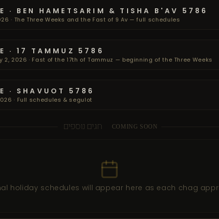
E · BEN HAMETSARIM & TISHA B'AV 5786
026 · The Three Weeks and the Fast of 9 Av — full schedules
E · 17 TAMMUZ 5786
y 2, 2026 · Fast of the 17th of Tammuz — beginning of the Three Weeks
E · SHAVUOT 5786
026 · Full schedules & segulot
חגים נוספים
COMING SOON
nal holiday schedules will appear here as each chag app