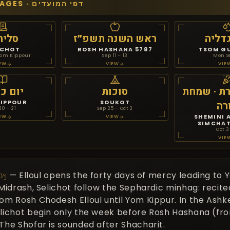
EVENT PAGES · דפי המועדים
דליה
ראש השנה תשפ״ז
סליח
ICHOT
ROSH HASHANA 5787
TSOM GU
Yom Kippour
Sep 11 – 13
Mon S
EW
VIEW
VIE
ת · שמחת
סוכות
יום כי
KIPPOUR
SOUKOT
רה
20 – 21
Sep 25 – Oct 2
SHEMINI A
EW
VIEW
SIMCHAT
Oct 3
VIE
אֲנִ
— Elloul opens the forty days of mercy leading to 
 Midrash, Selichot follow the Sephardic minhag: recit
om Rosh Chodesh Elloul until Yom Kippur. In the Ashk
lichot begin only the week before Rosh Hashana (fr
The Shofar is sounded after Shacharit.