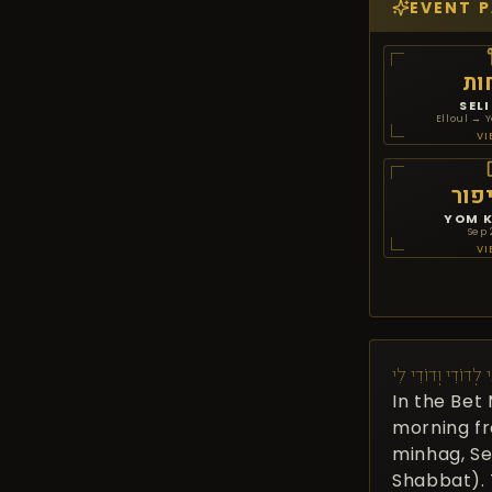
ות
SEL
Elloul → 
VI
פור
YOM 
Sep 
VI
י לְדוֹדִי וְדוֹדִי לִי
In the Bet
morning fr
minhag, Se
Shabbat). 