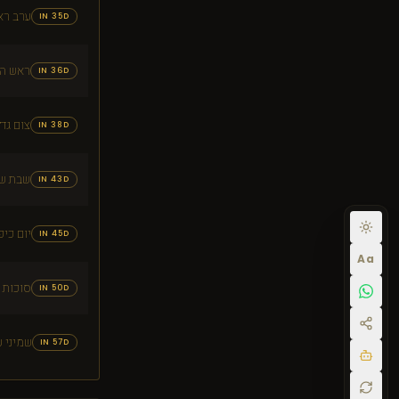
ערב רא
IN 35D
ראש הש
IN 36D
צום גד
IN 38D
שבת ש
IN 43D
יום כיפ
IN 45D
Aa
סוכות
IN 50D
שמיני 
IN 57D