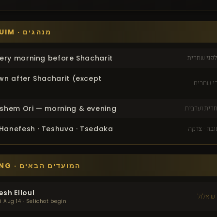
MINHAGUIM · מנהגים
לפני שחרית
very morning before Shacharit
wn after Shacharit (except
י שחרית
חרית וערבית
shem Ori — morning & evening
ובה · צדקה
anefesh · Teshuva · Tsedaka
UPCOMING · המועדים הבאים
sh Elloul
ש אלול
i Aug 14 · Selichot begin