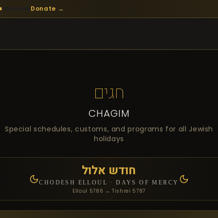
Donate →
חגים
CHAGIM
Special schedules, customs, and programs for all Jewish
holidays
חודש אלול
CHODESH ELLOUL · DAYS OF MERCY
Elloul 5786 → Tishrei 5787