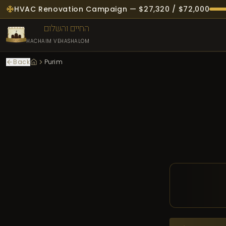
HVAC Renovation Campaign — $
27,320
/ $
72,000
החיים והשלום
HACHAIM VEHASHALOM
Back
Purim