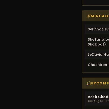
Selichot e
Shofar blo
Shabbat)
LeDavid Ha
Cheshbon H
Rosh Chode
Thu Aug 13 – Fr