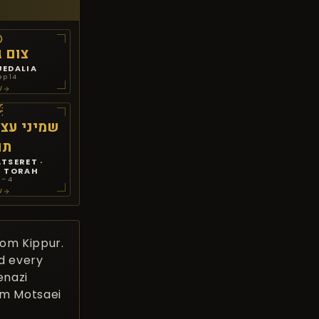
צום ג
EDALIA
ep 14
W
שמיני עצר
תו
TSERET ·
 TORAH
 – 4
W
Yom Kippur.
ed every
enazi
om Motsaei